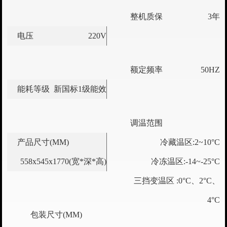
整机质保
3年
电压
220V
额定频率
50HZ
能耗等级
新国标1级能效
调温范围
产品尺寸(MM)
冷藏温区:2~10°C
558x545x1770(宽*深*高)
冷冻温区:-14~-25°C
三挡变温区 :0°C、2°C、
4°C
包装尺寸(MM)